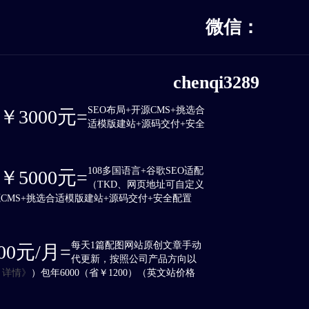
微信：
chenqi3289
SEO布局+开源CMS+挑选合
3000元=
适模版建站+源码交付+安全
108多国语言+谷歌SEO适配
5000元=
（TKD、网页地址可自定义
CMS+挑选合适模版建站+源码交付+安全配置
每天1篇配图网站原创文章手动
0元/月=
代更新，按照公司产品方向以
：
详情》
）包年6000（省￥1200）（英文站价格