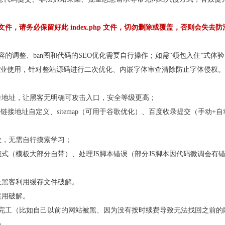
，请务必保留好此 index.php 文件，切勿删除或覆盖，否则会失去防
面内容的调整、ban图和代码的SEO优化需要自行操作；如需“领包入住”式体
的企业使用，针对整站源码进行二次优化、内嵌字体审查清除防止字体侵权。
台地址，让黑客无明确可攻击入口，安全等级更高；
、链接地址自定义、sitemap（可用于谷歌优化）、百度收录提交（手动+自
位，无需自行摸索学习；
式（模板大部分自带）、处理JS脚本错误（部分JS脚本因代码微调会有
止黑客利用缓存文件破解。
盗用破解。
天完工（比如自己以前的网站被黑、因为没有按时续费导致无法找回之前的
）