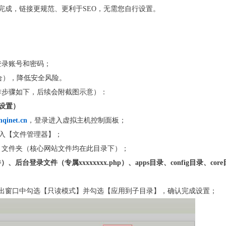
完成，链接更规范、更利于SEO，无需您自行设置。
登录账号和密码；
合），降低安全风险。
作步骤如下，后续会附截图示意）：
设置）
nqinet.cn
，登录进入虚拟主机控制面板；
进入【文件管理器】；
文件夹（核心网站文件均在此目录下）；
件）、后台登录文件（专属xxxxxxxx.php）、apps目录、config目录、core
弹出窗口中勾选【只读模式】并勾选【应用到子目录】，确认完成设置；